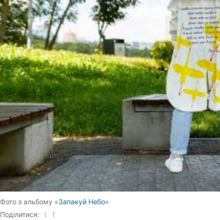
Фото з ​​альбому «
Запакуй Небо
»
Поділитися:
t
f