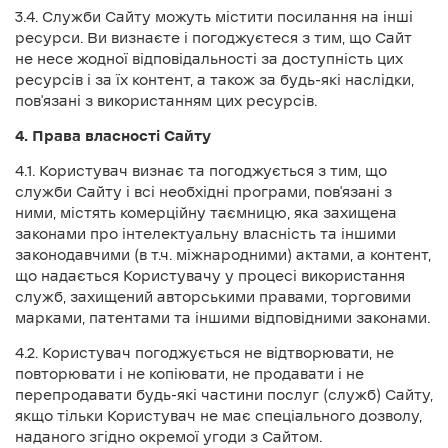
3.4. Служби Сайту можуть містити посилання на інші
ресурси. Ви визнаєте і погоджуєтеся з тим, що Сайт
не несе жодної відповідальності за доступність цих
ресурсів і за їх контент, а також за будь-які наслідки,
пов'язані з використанням цих ресурсів.
4. Права власності Сайту
4.1. Користувач визнає та погоджується з тим, що
служби Сайту і всі необхідні програми, пов'язані з
ними, містять комерційну таємницю, яка захищена
законами про інтелектуальну власність та іншими
законодавчими (в т.ч. міжнародними) актами, а контент,
що надається Користувачу у процесі використання
служб, захищений авторськими правами, торговими
марками, патентами та іншими відповідними законами.
4.2. Користувач погоджується не відтворювати, не
повторювати і не копіювати, не продавати і не
перепродавати будь-які частини послуг (служб) Сайту,
якщо тільки Користувач не має спеціального дозволу,
наданого згідно окремої угоди з Сайтом.