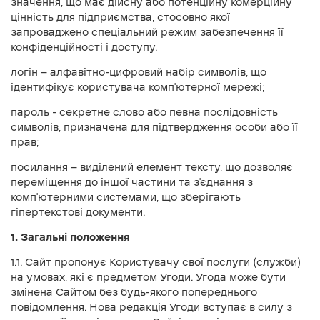
значення, що має дійсну або потенційну комерційну
цінність для підприємства, стосовно якої
запроваджено спеціальний режим забезпечення її
конфіденційності і доступу.
логін — алфавітно-цифровий набір символів, що
ідентифікує користувача комп'ютерної мережі;
пароль - секретне слово або певна послідовність
символів, призначена для підтвердження особи або її
прав;
посилання — виділений елемент тексту, що дозволяє
переміщення до іншої частини та з'єднання з
комп'ютерними системами, що зберігають
гіпертекстові документи.
1. Загальні положення
1.1. Сайт пропонує Користувачу свої послуги (служби)
на умовах, які є предметом Угоди. Угода може бути
змінена Сайтом без будь-якого попереднього
повідомлення. Нова редакція Угоди вступає в силу з