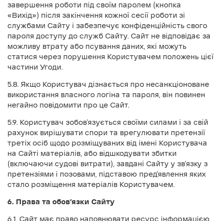
завершення роботи під своїм паролем (кнопка
«Вихід») після закінчення кожної сесії роботи зі
службами Сайту і забезпечує конфіденційність свого
пароля доступу до служб Сайту. Сайт не відповідає за
можливу втрату або псування даних, які можуть
статися через порушення Користувачем положень цієї
частини Угоди.
5.8. Якщо Користувач дізнається про несанкціоноване
використання власного логіна та пароля, він повинен
негайно повідомити про це Сайт.
5.9. Користувач зобов'язується своїми силами і за свій
рахунок вирішувати спори та врегулювати претензії
третіх осіб щодо розміщуваних від імені Користувача
на Сайті матеріалів, або відшкодувати збитки
(включаючи судові витрати), завдані Сайту у зв'язку з
претензіями і позовами, підставою пред'явлення яких
стало розміщення матеріалів Користувачем.
6. Права та обов’язки Сайту
6.1. Сайт має право наповнювати ресурс інформацією,