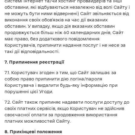
системі інтернет та/чи хостинг провайдерів та інші
обставини, які відбуваються незалежно від волі Сайту і
не можуть бути ними відвернені) Сайт звільняється від
виконання своїх обов'язків на час дії вказаних
обставин. У випадку, якщо дія вказаних обставин
продовжується більш ніж 60 календарних днів, Сайт
має право, без додаткового повідомлення
Користувачів, припинити надання послуг і не несе за
такі дії відповідальності.
7. Припинення реєстрації
7.1. Користувач згоден з тим, що Сайт залишає за
собою право припинити дію логіна/пароля
Користувача і видалити будь-яку інформацію при
порушенні цієї Угоди.
7.2. Сайт також припиняє надавати послуги доступу до
своїх платних сервісів, якщо Користувач не здійснив
своєчасної оплати за продовження використання
платних можливостей Сайту.
8. Прикінцеві положення