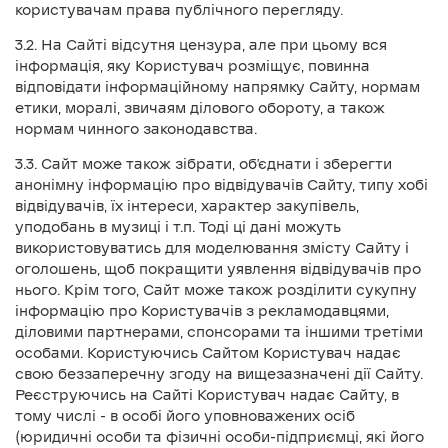
користувачам права публічного перегляду.
3.2. На Сайті відсутня цензура, але при цьому вся
інформація, яку Користувач розміщує, повинна
відповідати інформаційному напрямку Сайту, нормам
етики, моралі, звичаям ділового обороту, а також
нормам чинного законодавства.
3.3. Сайт може також зібрати, об’єднати і зберегти
анонімну інформацію про відвідувачів Сайту, типу хобі
відвідувачів, їх інтереси, характер закупівель,
уподобань в музиці і т.п. Тоді ці дані можуть
використовуватись для моделювання змісту Сайту і
оголошень, щоб покращити уявлення відвідувачів про
нього. Крім того, Сайт може також розділити сукупну
інформацію про Користувачів з рекламодавцями,
діловими партнерами, спонсорами та іншими третіми
особами. Користуючись Сайтом Користувач надає
свою беззаперечну згоду на вищезазначені дії Сайту.
Реєструючись на Сайті Користувач надає Сайту, в
тому числі - в особі його уповноважених осіб
(юридичні особи та фізичні особи-підприємці, які його