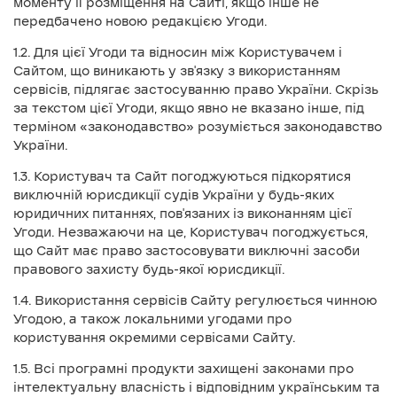
моменту її розміщення на Сайті, якщо інше не
передбачено новою редакцією Угоди.
1.2. Для цієї Угоди та відносин між Користувачем і
Сайтом, що виникають у зв'язку з використанням
сервісів, підлягає застосуванню право України. Скрізь
за текстом цієї Угоди, якщо явно не вказано інше, під
терміном «законодавство» розуміється законодавство
України.
1.3. Користувач та Сайт погоджуються підкорятися
виключній юрисдикції судів України у будь-яких
юридичних питаннях, пов'язаних із виконанням цієї
Угоди. Незважаючи на це, Користувач погоджується,
що Сайт має право застосовувати виключні засоби
правового захисту будь-якої юрисдикції.
1.4. Використання сервісів Сайту регулюється чинною
Угодою, а також локальними угодами про
користування окремими сервісами Сайту.
1.5. Всі програмні продукти захищені законами про
інтелектуальну власність і відповідним українським та