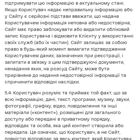
підтримувати цю інформацію в актуальному стані.
Якщо Користувач надає неправильну інформацію або
у Сайту є серйозні підстави вважати, що надана
Користувачем інформація неповна або недостовірна,
Сайт має право заблокувати або видалити обліковий
запис Користувача і відмовити Клієнту у використанні
своїх служб (або їх частин). Сайт залишає за собою
право в будь-який момент вимагати підтвердження
Користувачем даних, зазначених при реєстрації, і
запитати в зв'язку з цим підтверджуючі документи,
ненадання яких, на розсуд Сайту, може бути
прирівняне до надання недостовірної інформації та
спричинити відповідні наслідки.
5.4. Користувач розуміє та приймає той факт, що за
всю інформацію, дані, текст, програми, музику, звуки,
фотографії, графіку, відео, повідомлення та інші
матеріали («контент»), розміщені для загального
доступу або передані в приватному порядку,
відповідає та особа, яка цей контент створила або
передала. Це означає, що Користувач, а не Сайт,
повністю відповідає за весь контент, який Користувач