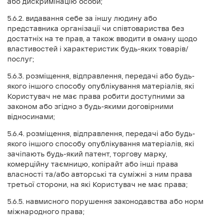
або дискримінацію особи;
5.6.2. видавання себе за іншу людину або
представника організації чи співтовариства без
достатніх на те прав, а також вводити в оману щодо
властивостей і характеристик будь-яких товарів/
послуг;
5.6.3. розміщення, відправлення, передачі або будь-
якого іншого способу опублікування матеріалів, які
Користувач не має права робити доступними за
законом або згідно з будь-якими договірними
відносинами;
5.6.4. розміщення, відправлення, передачі або будь-
якого іншого способу опублікування матеріалів, які
зачіпають будь-який патент, торгову марку,
комерційну таємницю, копірайт або інші права
власності та/або авторські та суміжні з ним права
третьої сторони, на які Користувач не має права;
5.6.5. навмисного порушення законодавства або норм
міжнародного права;