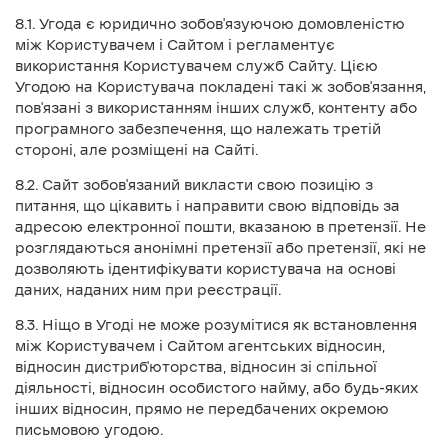
8.1. Угода є юридично зобов'язуючою домовленістю
між Користувачем і Сайтом і регламентує
використання Користувачем служб Сайту. Цією
Угодою на Користувача покладені такі ж зобов'язання,
пов'язані з використанням інших служб, контенту або
програмного забезпечення, що належать третій
стороні, але розміщені на Сайті.
8.2. Сайт зобов'язаний викласти свою позицію з
питання, що цікавить і направити свою відповідь за
адресою електронної пошти, вказаною в претензії. Не
розглядаються анонімні претензії або претензії, які не
дозволяють ідентифікувати користувача на основі
даних, наданих ним при реєстрації.
8.3. Ніщо в Угоді не може розумітися як встановлення
між Користувачем і Сайтом агентських відносин,
відносин дистриб'юторства, відносин зі спільної
діяльності, відносин особистого найму, або будь-яких
інших відносин, прямо не передбачених окремою
письмовою угодою.