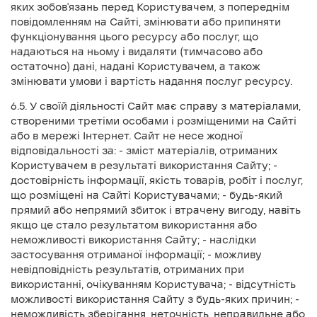
яких зобов'язань перед Користувачем, з попереднім
повідомленням на Сайті, змінювати або припиняти
функціонування цього ресурсу або послуг, що
надаються на ньому і видаляти (тимчасово або
остаточно) дані, надані Користувачем, а також
змінювати умови і вартість надання послуг ресурсу.
6.5. У своїй діяльності Сайт має справу з матеріалами,
створеними третіми особами і розміщеними на Сайті
або в мережі Інтернет. Сайт не несе жодної
відповідальності за: - зміст матеріалів, отриманих
Користувачем в результаті використання Сайту; -
достовірність інформації, якість товарів, робіт і послуг,
що розміщені на Сайті Користувачами; - будь-який
прямий або непрямий збиток і втрачену вигоду, навіть
якщо це стало результатом використання або
неможливості використання Сайту; - наслідки
застосування отриманої інформації; - можливу
невідповідність результатів, отриманих при
використанні, очікуванням Користувача; - відсутність
можливості використання Сайту з будь-яких причин; -
неможливість зберігання, неточність, неправильне або