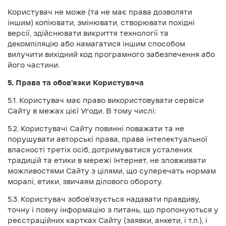
Користувач не може (та не має права дозволяти
іншим) копіювати, змінювати, створювати похідні
версії, здійснювати викриття технології та
декомпіляцію або намагатися іншим способом
вилучити вихідний код програмного забезпечення або
його частини.
5. Права та обов’язки Користувача
5.1. Користувач має право використовувати сервіси
Сайту в межах цієї Угоди. В тому числі:
5.2. Користувачі Сайту повинні поважати та не
порушувати авторські права, права інтелектуальної
власності третіх осіб, дотримуватися усталених
традицій та етики в мережі Інтернет, не зловживати
можливостями Сайту з цілями, що суперечать нормам
моралі, етики, звичаям ділового обороту.
5.3. Користувач зобов'язується надавати правдиву,
точну і повну інформацію з питань, що пропонуються у
реєстраційних картках Сайту (заявки, анкети, і т.п.), і