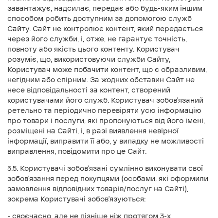
завантажує, надсилає, передає або будь-яким іншим
способом робить доступним за допомогою служб
Сайту. Сайт не контролює контент, який передається
через його служби, і, отже, не гарантує точність,
повноту або якість цього контенту. Користувач
розуміє, що, використовуючи служби Сайту,
Користувач може побачити контент, що є образливим,
негідним або спірним. За жодних обставин Сайт не
несе відповідальності за контент, створений
користувачами його служб. Користувач зобов'язаний
ретельно та періодично перевіряти усю інформацію
про товари і послуги, які пропонуються від його імені,
розміщені на Сайті, і, в разі виявлення невірної
інформації, виправити її або, у випадку не можливості
виправлення, повідомити про це Сайт.
5.5. Користувачі зобов'язані сумлінно виконувати свої
зобов'язання перед покупцями (особами, які оформили
замовлення відповідних товарів/послуг на Сайті),
зокрема Користувачі зобов'язуються:
- своєчасно, але не пізніше ніж протягом 3-х