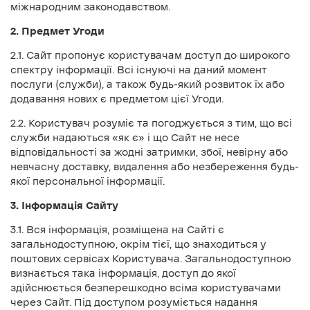
міжнародним законодавством.
2. Предмет Угоди
2.1. Сайт пропонує користувачам доступ до широкого
спектру інформації. Всі існуючі на даний момент
послуги (служби), а також будь-який розвиток їх або
додавання нових є предметом цієї Угоди.
2.2. Користувач розуміє та погоджується з тим, що всі
служби надаються «як є» і що Сайт не несе
відповідальності за жодні затримки, збої, невірну або
невчасну доставку, видалення або незбереження будь-
якої персональної інформації.
3. Інформація Сайту
3.1. Вся інформація, розміщена на Сайті є
загальнодоступною, окрім тієї, що знаходиться у
поштових сервісах Користувача. Загальнодоступною
визнається така інформація, доступ до якої
здійснюється безперешкодно всіма користувачами
через Сайт. Під доступом розуміється надання