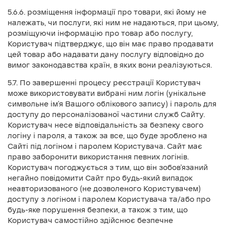
5.6.6. розміщення інформації про товари, які йому не
належать, чи послуги, які ним не надаються, при цьому,
розміщуючи інформацію про товар або послугу,
Користувач підтверджує, що він має право продавати
цей товар або надавати дану послугу відповідно до
вимог законодавства країн, в яких вони реалізуються.
5.7. По завершенні процесу реєстрації Користувач
може використовувати вибрані ним логін (унікальне
символьне ім'я Вашого облікового запису) і пароль для
доступу до персоналізованої частини служб Сайту.
Користувач несе відповідальність за безпеку свого
логіну і пароля, а також за все, що буде зроблено на
Сайті під логіном і паролем Користувача. Сайт має
право заборонити використання певних логінів.
Користувач погоджується з тим, що він зобов'язаний
негайно повідомити Сайт про будь-який випадок
неавторизованого (не дозволеного Користувачем)
доступу з логіном і паролем Користувача та/або про
будь-яке порушення безпеки, а також з тим, що
Користувач самостійно здійснює безпечне