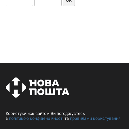
OK
Користуючись сайтом Ви погоджуєтесь
з
політикою конфіденційності
та
правилами користування